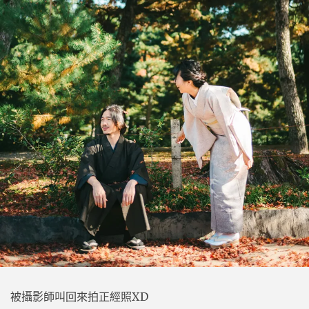
被攝影師叫回來拍正經照XD