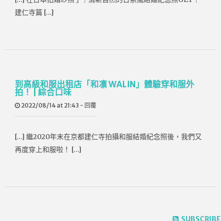
建仁寺篇 […]
到高級和服出租店「和凛 WALIN」體驗穿和服外
拍！ | 綜合口味
2022/08/14 at 21:43
-
回覆
[…] 繼2020年末在京都建仁寺拍攝和服結婚紀念照後，我們又
再度穿上和服啦！ […]
SUBSCRIBE