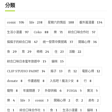
分類
comic
576
life
238
星期六的情話
188
番外篇漫畫
134
生活小漫畫
97
Coko
88
樂
71
綜合口味合作社
57
摳摳子的綜合口味
47
統一發票中獎號碼
37
開箱心得
36
食
29
育
29
萌萌
24
住
23
活動
22
綜合口味日本蜜年旅遊中
15
貓咪
15
CLIP STUDIO PAINT
14
摳子
13
衣
12
電影心得
12
donate
8
作畫過程
8
入伍吧！魔法少女
8
行
8
寵物
8
年度精選
7
外部供稿
6
FOIGA
5
實況
5
樂
4
life
3
comic
3
開箱心得
2
衣
2
桌布
2
住
1
綜合口味合作社
1
食
1
生活小漫畫
1
貓咪
1