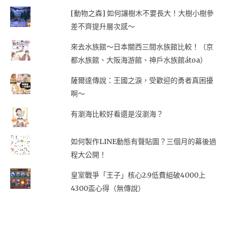
[動物之森] 如何讓樹木不要長大！大樹小樹參
差不齊提升層次感～
來去水族館～日本關西三間水族館比較！（京
都水族館、大阪海游館、神戶水族館átoa）
薩爾達傳說：王國之淚，受歡迎的勇者真困擾
啊～
有瀏海比較好看還是沒瀏海？
如何製作LINE動態有聲貼圖？三個月的幕後過
程大公開！
皇室戰爭「王子」核心2.9低費組破4000上
4300盃心得（無傳說）