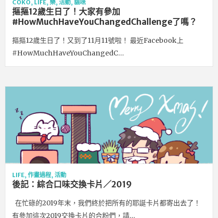
COKO
,
LIFE
,
樂
,
活動
,
貓咪
摳摳12歲生日了！大家有參加
#HowMuchHaveYouChangedChallenge了嗎？
摳摳12歲生日了！又到了11月11號啦！ 最近Facebook上
#HowMuchHaveYouChangedC…
LIFE
,
作畫過程
,
活動
後記：綜合口味交換卡片／2019
在忙碌的2019年末，我們終於把所有的耶誕卡片都寄出去了！
有參加這次2019交換卡片的合粉們，請…