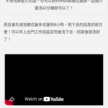
不想洗那麼久的話，也可以把PreSoak模式關掉，這樣只
要洗47分鐘就可以了！
而且事先浸泡模式最多支援到8小時，用下去的話真的很方
便！可以早上出門工作前設定完後洗下去，回家後就洗好
了！