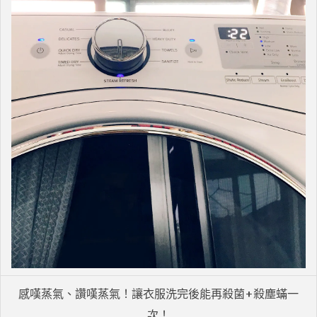
感嘆蒸氣、讚嘆蒸氣！讓衣服洗完後能再殺菌+殺塵蟎一
次！