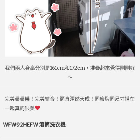
我們兩人身高分別是161cm和172cm，堆疊起來覺得剛剛好
～
完美疊疊樂！完美結合！簡直渾然天成！同廠牌同尺寸搭在
一起真的很美
WFW92HEFW 滾筒洗衣機