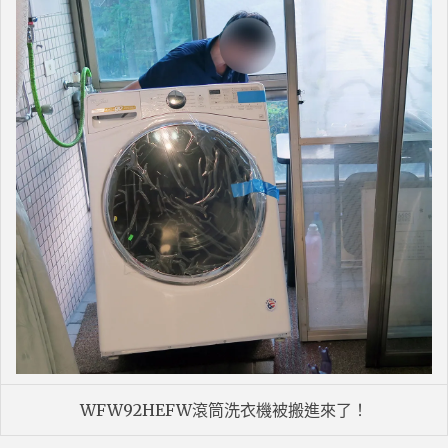
WFW92HEFW滾筒洗衣機被搬進來了！