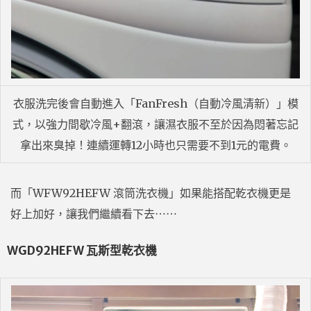
衣服洗完後會自動進入「FanFresh（自動冷風清新）」模
式，以強力間歇冷風+翻滾，讓濕衣服不至於因為悶著忘記
拿出來臭掉！連續運轉12小時也只需要不到1元的電費。
而「WFW92HEFW 滾筒洗衣機」如果能搭配乾衣機更是
好上加好，讓我們繼續看下去⋯⋯
WGD92HEFW 瓦斯型乾衣機