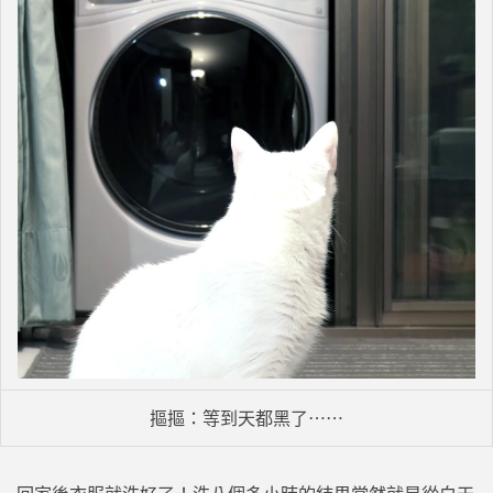
摳摳：等到天都黑了⋯⋯