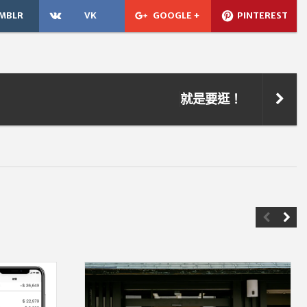
MBLR
VK
GOOGLE +
PINTEREST
就是要逛！