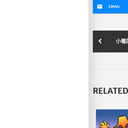
EMAIL
小莓
RELATED