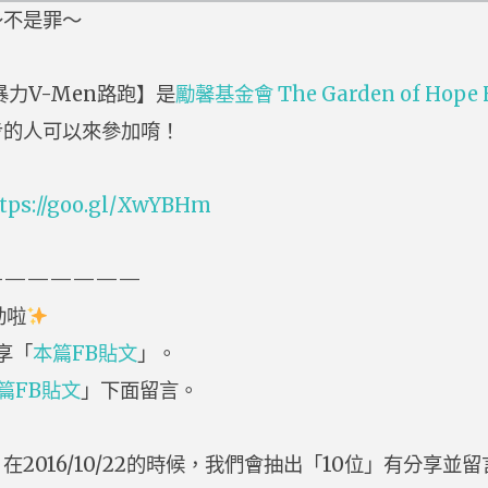
～不是罪～
暴力V-Men路跑】是
勵馨基金會 The Garden of Hope 
步的人可以來參加唷！
tps://goo.gl/XwYBHm
———————
動啦
享「
本篇FB貼文
」。
篇FB貼文
」下面留言。
在2016/10/22的時候，我們會抽出「10位」有分享並