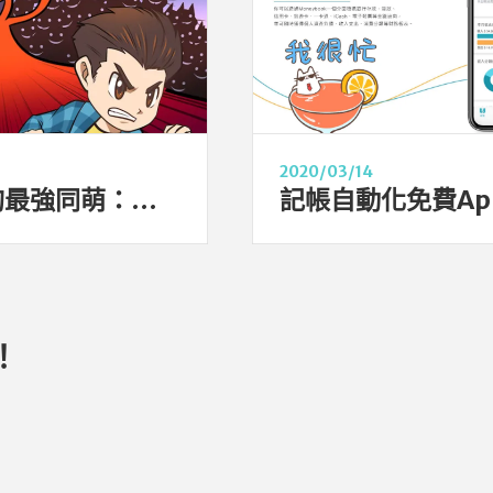
2020/03/14
阿貓阿狗最強同萌：洛基與白雪小劇場
！