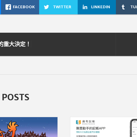
FACEBOOK
TWITTER
LINKEDIN
TU
的重大決定！
 POSTS