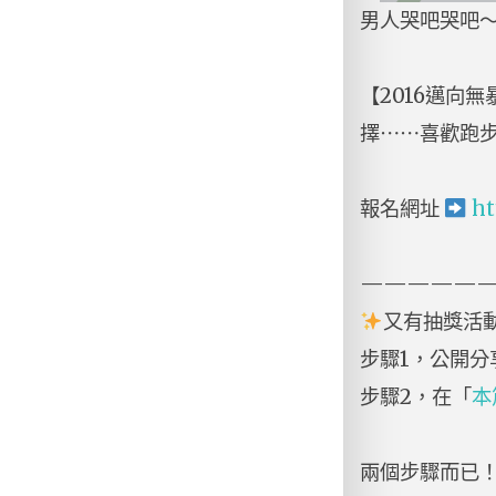
男人哭吧哭吧
【2016邁向無
擇⋯⋯喜歡跑
報名網址
ht
—————
又有抽獎活
步驟1，公開分
步驟2，在「
本
兩個步驟而已！