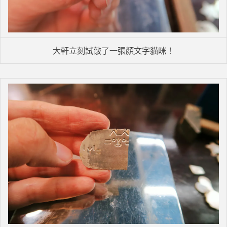
大軒立刻試敲了一張顏文字貓咪！