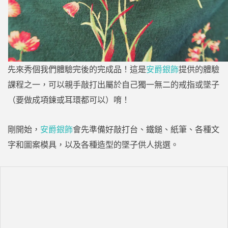
先來秀個我們體驗完後的完成品！這是
安爵銀飾
提供的體驗
課程之一，可以親手敲打出屬於自己獨一無二的戒指或墜子
（要做成項鍊或耳環都可以）唷！
剛開始，
安爵銀飾
會先準備好敲打台、鐵鎚、紙筆、各種文
字和圖案模具，以及各種造型的墜子供人挑選。