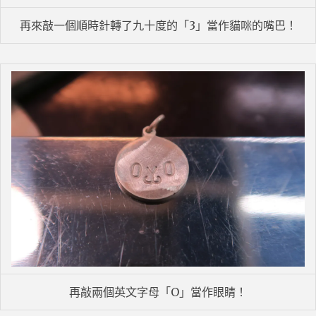
再來敲一個順時針轉了九十度的「3」當作貓咪的嘴巴！
再敲兩個英文字母「O」當作眼睛！