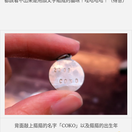
都說看不出來是用顏文字組成的貓咪！哇哈哈哈！（得意）
背面敲上摳摳的名字「COKO」以及摳摳的出生年