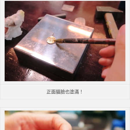
正面貓臉也塗滿！