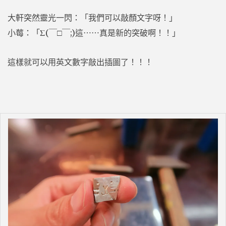
大軒突然靈光一閃：「我們可以敲顏文字呀！」
小莓：「Σ(￣□￣;)這⋯⋯真是新的突破啊！！」
這樣就可以用英文數字敲出插圖了！！！