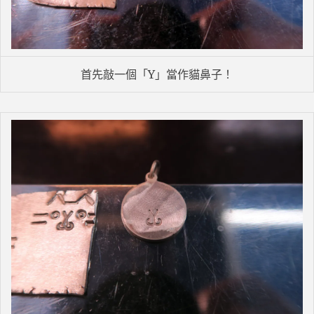
首先敲一個「Y」當作貓鼻子！