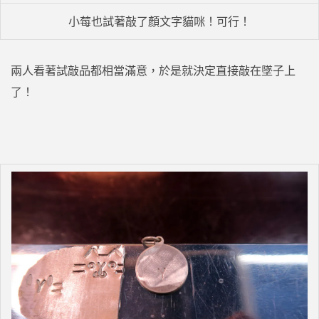
小莓也試著敲了顏文字貓咪！可行！
兩人看著試敲品都相當滿意，於是就決定直接敲在墜子上
了！