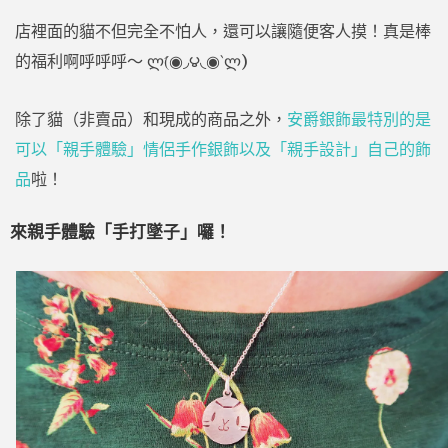
店裡面的貓不但完全不怕人，還可以讓隨便客人摸！真是棒
的福利啊呼呼呼～ ლ(́◉◞౪◟◉‵ლ)
除了貓（非賣品）和現成的商品之外，
安爵銀飾最特別的是
可以「親手體驗」情侶手作銀飾以及「親手設計」自己的飾
品
啦！
來親手體驗「手打墜子」囉！