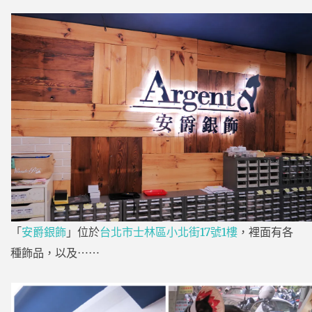
「
安爵銀飾
」位於
台北市士林區小北街17號1樓
，裡面有各
種飾品，以及⋯⋯