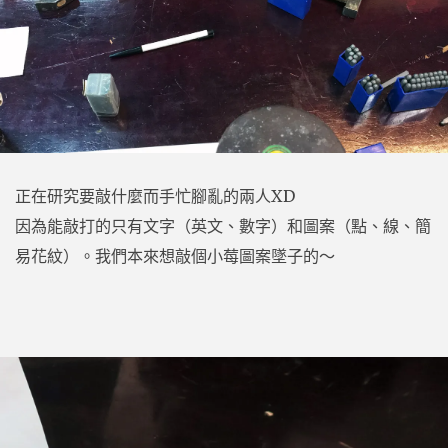
正在研究要敲什麼而手忙腳亂的兩人XD
因為能敲打的只有文字（英文、數字）和圖案（點、線、簡
易花紋）。我們本來想敲個小莓圖案墜子的～