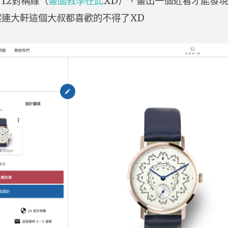
12對稱線（
畫圖教學在此
XD），畫出一個近看才能發
案連大軒這個大叔都喜歡的不得了XD