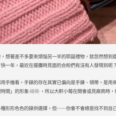
聲，想著差不多要來煩惱另一半的耶誕禮物，就忽然想到
了快一年，最近在擺攤時見面的合粉們有沒有人發現到呢
都用手機看，手錶的存在其實已偏向是手鍊、領帶，是用
視時間」的形象
錯
覺
，所以大軒小莓在開會或見廠商時，
各種形形色色的錶供選擇，但⋯⋯你會不會總是找不到自