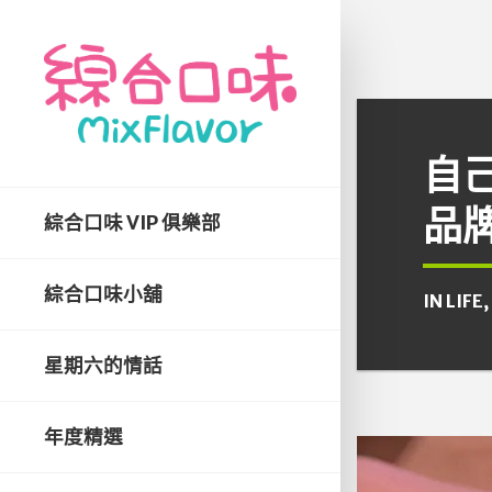
自
品牌
綜合口味 VIP 俱樂部
綜合口味小舖
IN
LIFE
,
星期六的情話
年度精選