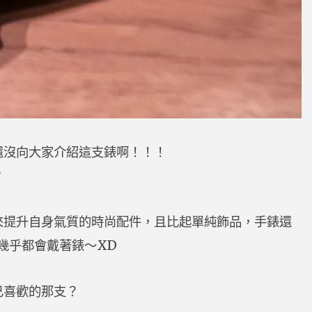
還沒向大家介紹這支錶啊！！！
？
來提升自身氣質的時尚配件，且比起單純飾品，手錶還
幾乎都會戴著錶～XD
己喜歡的那支？