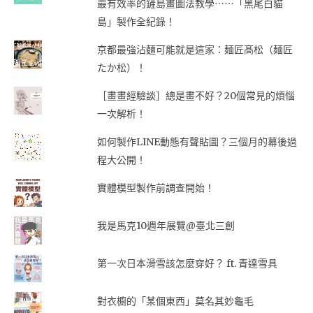
最有效率的鏟島畫圖法教學⋯⋯「黑尾白貓
島」製作全紀錄！
京都最強沾麵可能就是這家：麺匠髙松（麺匠
たか松）！
［畫畫經驗談］總是畫不好？20個常見的煩惱
一次解析！
如何製作LINE動態有聲貼圖？三個月的幕後過
程大公開！
實體模型製作前調查開始！
我是馬克10週年展覽@臺北三創
第一次日本滑雪該怎麼穿好？ ft. 青達雪具
對衣櫥的「某個東西」莫名其妙龜毛