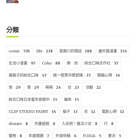
分類
comic
576
life
238
星期六的情話
188
番外篇漫畫
134
生活小漫畫
97
Coko
88
樂
71
綜合口味合作社
57
摳摳子的綜合口味
47
統一發票中獎號碼
37
開箱心得
36
食
29
育
29
萌萌
24
住
23
活動
22
綜合口味日本蜜年旅遊中
15
貓咪
15
CLIP STUDIO PAINT
14
摳子
13
衣
12
電影心得
12
donate
8
作畫過程
8
入伍吧！魔法少女
8
行
8
寵物
8
年度精選
7
外部供稿
6
FOIGA
5
實況
5