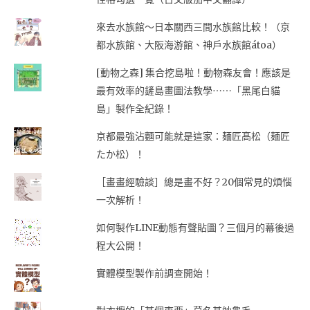
來去水族館～日本關西三間水族館比較！（京
都水族館、大阪海游館、神戶水族館átoa）
[動物之森] 集合挖島啦！動物森友會！應該是
最有效率的鏟島畫圖法教學⋯⋯「黑尾白貓
島」製作全紀錄！
京都最強沾麵可能就是這家：麺匠髙松（麺匠
たか松）！
［畫畫經驗談］總是畫不好？20個常見的煩惱
一次解析！
如何製作LINE動態有聲貼圖？三個月的幕後過
程大公開！
實體模型製作前調查開始！