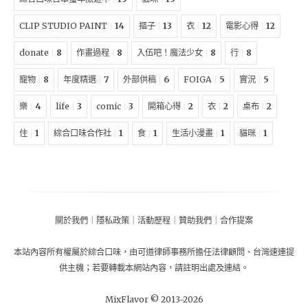
CLIP STUDIO PAINT
14
摳子
13
衣
12
電影心得
12
donate
8
作畫過程
8
入伍吧！魔法少女
8
行
8
寵物
8
年度精選
7
外部供稿
6
FOIGA
5
實況
5
樂
4
life
3
comic
3
開箱心得
2
衣
2
桌布
2
住
1
綜合口味合作社
1
食
1
生活小漫畫
1
貓咪
1
關於我們
｜
隱私政策
｜
活動歷程
｜
贊助我們
｜
合作提案
本站內容所有權屬於
綜合口味
，由
可道律師事務所擔任法律顧問
、
台灣速連提
供主機
；
若要轉載本網站內容，請註明出處及連結。
MixFlavor © 2013-
2026