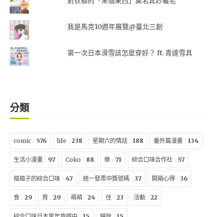
對衣櫥的「某個東西」莫名其妙龜毛
我是馬克10週年展覽@臺北三創
第一次日本滑雪該怎麼穿好？ ft. 青達雪具
分類
comic
576
life
238
星期六的情話
188
番外篇漫畫
134
生活小漫畫
97
Coko
88
樂
71
綜合口味合作社
57
摳摳子的綜合口味
47
統一發票中獎號碼
37
開箱心得
36
食
29
育
29
萌萌
24
住
23
活動
22
綜合口味日本蜜年旅遊中
15
貓咪
15