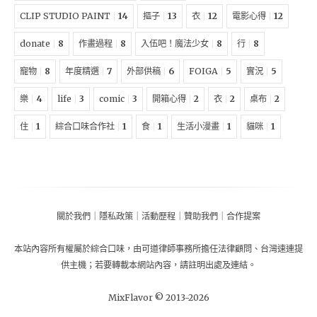
CLIP STUDIO PAINT
14
摳子
13
衣
12
電影心得
12
donate
8
作畫過程
8
入伍吧！魔法少女
8
行
8
寵物
8
年度精選
7
外部供稿
6
FOIGA
5
實況
5
樂
4
life
3
comic
3
開箱心得
2
衣
2
桌布
2
住
1
綜合口味合作社
1
食
1
生活小漫畫
1
貓咪
1
關於我們
｜
隱私政策
｜
活動歷程
｜
贊助我們
｜
合作提案
本站內容所有權屬於
綜合口味
，由
可道律師事務所擔任法律顧問
、
台灣速連提
供主機
；
若要轉載本網站內容，請註明出處及連結。
MixFlavor © 2013-
2026