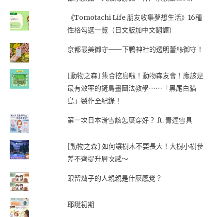
《Tomotachi Life 朋友收集夢想生活》16種
性格勾選一覽（日文版加中文翻譯）
京都最美御守——下鴨神社的透明蕾絲御守！
[動物之森] 集合挖島啦！動物森友會！應該是
最有效率的鏟島畫圖法教學⋯⋯「黑尾白貓
島」製作全紀錄！
第一次日本滑雪該怎麼穿好？ ft. 青達雪具
[動物之森] 如何讓樹木不要長大！大樹小樹參
差不齊提升層次感～
跟留鬍子的人親親是什麼感覺？
耶誕初期