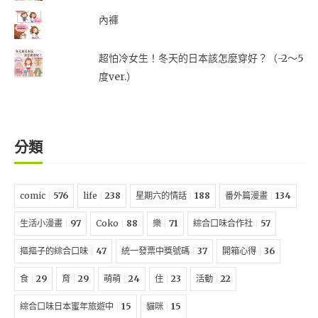
內褲
超怕冷女生！冬天的日本該怎麼穿好？（-2～5
度ver.）
分類
comic
576
life
238
星期六的情話
188
番外篇漫畫
134
生活小漫畫
97
Coko
88
樂
71
綜合口味合作社
57
摳摳子的綜合口味
47
統一發票中獎號碼
37
開箱心得
36
食
29
育
29
萌萌
24
住
23
活動
22
綜合口味日本蜜年旅遊中
15
貓咪
15