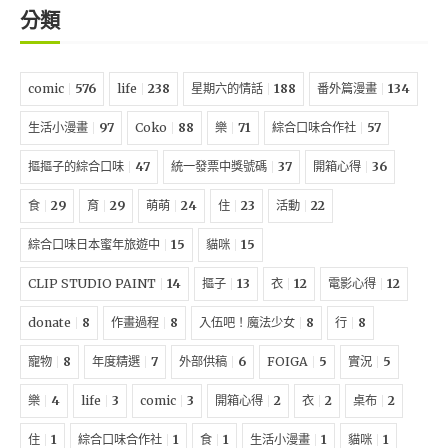
分類
comic
576
life
238
星期六的情話
188
番外篇漫畫
134
生活小漫畫
97
Coko
88
樂
71
綜合口味合作社
57
摳摳子的綜合口味
47
統一發票中獎號碼
37
開箱心得
36
食
29
育
29
萌萌
24
住
23
活動
22
綜合口味日本蜜年旅遊中
15
貓咪
15
CLIP STUDIO PAINT
14
摳子
13
衣
12
電影心得
12
donate
8
作畫過程
8
入伍吧！魔法少女
8
行
8
寵物
8
年度精選
7
外部供稿
6
FOIGA
5
實況
5
樂
4
life
3
comic
3
開箱心得
2
衣
2
桌布
2
住
1
綜合口味合作社
1
食
1
生活小漫畫
1
貓咪
1