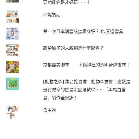
要功能完整才好玩⋯⋯！
耶誕初期
第一次日本滑雪該怎麼穿好？ ft. 青達雪具
跟留鬍子的人親親是什麼感覺？
京都最美御守——下鴨神社的透明蕾絲御守！
[動物之森] 集合挖島啦！動物森友會！應該是
最有效率的鏟島畫圖法教學⋯⋯「黑尾白貓
島」製作全紀錄！
公主抱