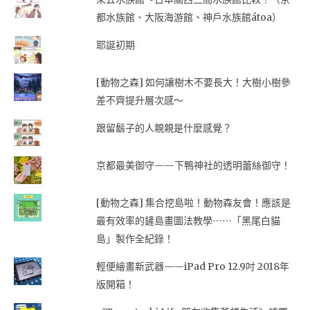
都水族館、大阪海游館、神戶水族館átoa）
耶誕初期
[動物之森] 如何讓樹木不要長大！大樹小樹參
差不齊提升層次感～
跟留鬍子的人親親是什麼感覺？
京都最美御守——下鴨神社的透明蕾絲御守！
[動物之森] 集合挖島啦！動物森友會！應該是
最有效率的鏟島畫圖法教學⋯⋯「黑尾白貓
島」製作全紀錄！
輕便繪畫新武器——iPad Pro 12.9吋 2018年
版開箱！