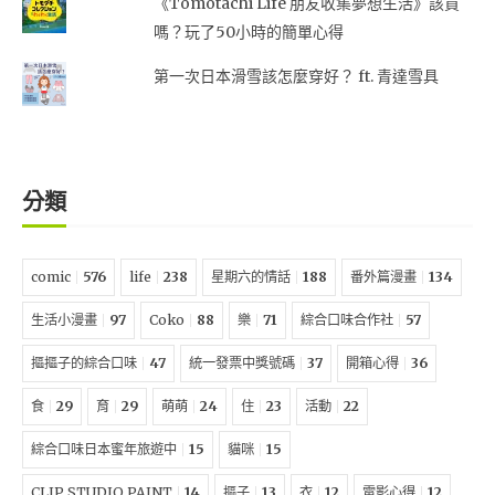
《Tomotachi Life 朋友收集夢想生活》該買
嗎？玩了50小時的簡單心得
第一次日本滑雪該怎麼穿好？ ft. 青達雪具
分類
comic
576
life
238
星期六的情話
188
番外篇漫畫
134
生活小漫畫
97
Coko
88
樂
71
綜合口味合作社
57
摳摳子的綜合口味
47
統一發票中獎號碼
37
開箱心得
36
食
29
育
29
萌萌
24
住
23
活動
22
綜合口味日本蜜年旅遊中
15
貓咪
15
CLIP STUDIO PAINT
14
摳子
13
衣
12
電影心得
12