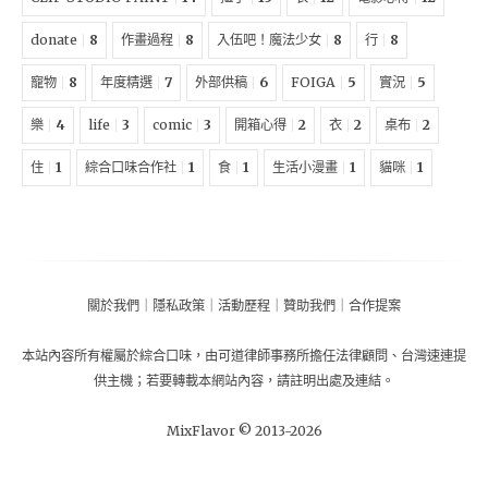
donate
8
作畫過程
8
入伍吧！魔法少女
8
行
8
寵物
8
年度精選
7
外部供稿
6
FOIGA
5
實況
5
樂
4
life
3
comic
3
開箱心得
2
衣
2
桌布
2
住
1
綜合口味合作社
1
食
1
生活小漫畫
1
貓咪
1
關於我們
｜
隱私政策
｜
活動歷程
｜
贊助我們
｜
合作提案
本站內容所有權屬於
綜合口味
，由
可道律師事務所擔任法律顧問
、
台灣速連提
供主機
；
若要轉載本網站內容，請註明出處及連結。
MixFlavor © 2013-
2026