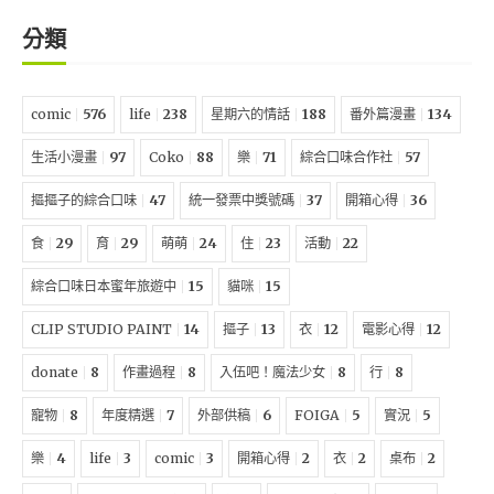
分類
comic
576
life
238
星期六的情話
188
番外篇漫畫
134
生活小漫畫
97
Coko
88
樂
71
綜合口味合作社
57
摳摳子的綜合口味
47
統一發票中獎號碼
37
開箱心得
36
食
29
育
29
萌萌
24
住
23
活動
22
綜合口味日本蜜年旅遊中
15
貓咪
15
CLIP STUDIO PAINT
14
摳子
13
衣
12
電影心得
12
donate
8
作畫過程
8
入伍吧！魔法少女
8
行
8
寵物
8
年度精選
7
外部供稿
6
FOIGA
5
實況
5
樂
4
life
3
comic
3
開箱心得
2
衣
2
桌布
2