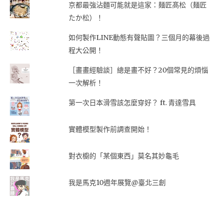
京都最強沾麵可能就是這家：麺匠髙松（麺匠
たか松）！
如何製作LINE動態有聲貼圖？三個月的幕後過
程大公開！
［畫畫經驗談］總是畫不好？20個常見的煩惱
一次解析！
第一次日本滑雪該怎麼穿好？ ft. 青達雪具
實體模型製作前調查開始！
對衣櫥的「某個東西」莫名其妙龜毛
我是馬克10週年展覽@臺北三創