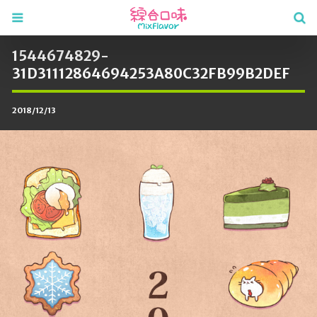
1544674829-
31D31112864694253A80C32FB99B2DEF
2018/12/13