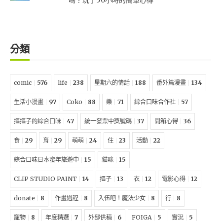
嗎？玩了50小時的簡單心得
分類
comic
576
life
238
星期六的情話
188
番外篇漫畫
134
生活小漫畫
97
Coko
88
樂
71
綜合口味合作社
57
摳摳子的綜合口味
47
統一發票中獎號碼
37
開箱心得
36
食
29
育
29
萌萌
24
住
23
活動
22
綜合口味日本蜜年旅遊中
15
貓咪
15
CLIP STUDIO PAINT
14
摳子
13
衣
12
電影心得
12
donate
8
作畫過程
8
入伍吧！魔法少女
8
行
8
寵物
8
年度精選
7
外部供稿
6
FOIGA
5
實況
5