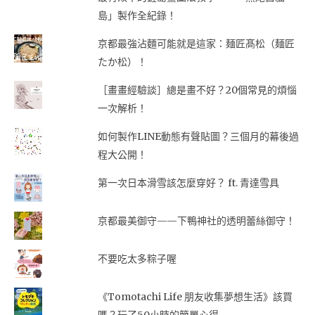
島」製作全紀錄！
京都最強沾麵可能就是這家：麺匠髙松（麺匠
たか松）！
［畫畫經驗談］總是畫不好？20個常見的煩惱
一次解析！
如何製作LINE動態有聲貼圖？三個月的幕後過
程大公開！
第一次日本滑雪該怎麼穿好？ ft. 青達雪具
京都最美御守——下鴨神社的透明蕾絲御守！
不要吃太多粽子喔
《Tomotachi Life 朋友收集夢想生活》該買