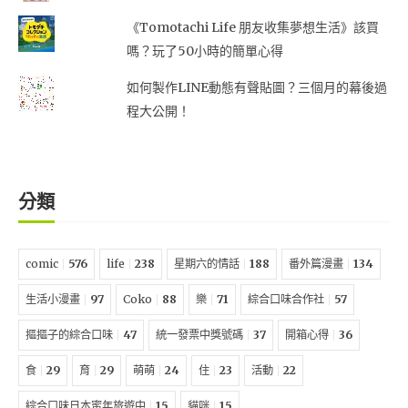
《Tomotachi Life 朋友收集夢想生活》該買
嗎？玩了50小時的簡單心得
如何製作LINE動態有聲貼圖？三個月的幕後過
程大公開！
分類
comic
576
life
238
星期六的情話
188
番外篇漫畫
134
生活小漫畫
97
Coko
88
樂
71
綜合口味合作社
57
摳摳子的綜合口味
47
統一發票中獎號碼
37
開箱心得
36
食
29
育
29
萌萌
24
住
23
活動
22
綜合口味日本蜜年旅遊中
15
貓咪
15