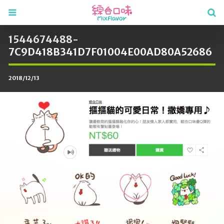
1544674488-
7C9D418B341D7F01004E00AD80A52686
2018/12/13