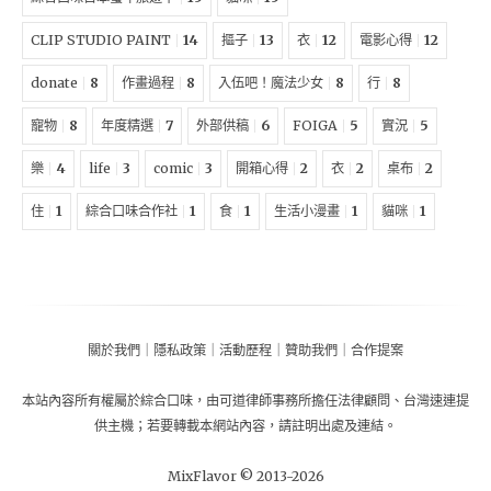
CLIP STUDIO PAINT
14
摳子
13
衣
12
電影心得
12
donate
8
作畫過程
8
入伍吧！魔法少女
8
行
8
寵物
8
年度精選
7
外部供稿
6
FOIGA
5
實況
5
樂
4
life
3
comic
3
開箱心得
2
衣
2
桌布
2
住
1
綜合口味合作社
1
食
1
生活小漫畫
1
貓咪
1
關於我們
｜
隱私政策
｜
活動歷程
｜
贊助我們
｜
合作提案
本站內容所有權屬於
綜合口味
，由
可道律師事務所擔任法律顧問
、
台灣速連提
供主機
；
若要轉載本網站內容，請註明出處及連結。
MixFlavor © 2013-
2026