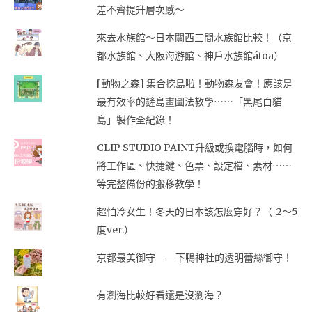
差不齊提升層次感～
來去水族館～日本關西三間水族館比較！（京
都水族館、大阪海游館、神戶水族館átoa）
[動物之森] 集合挖島啦！動物森友會！應該是
最有效率的鏟島畫圖法教學⋯⋯「黑尾白貓
島」製作全紀錄！
CLIP STUDIO PAINT升級或換電腦時，如何
將工作區、快捷鍵、色票、設定檔、素材⋯⋯
等完整備份的搬移教學！
超怕冷女生！冬天的日本該怎麼穿好？（-2～5
度ver.）
京都最美御守——下鴨神社的透明蕾絲御守！
有瀏海比較好看還是沒瀏海？