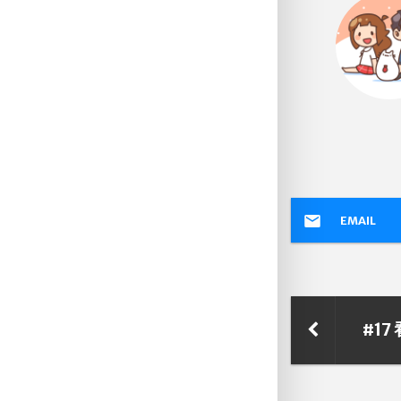
EMAIL
#17