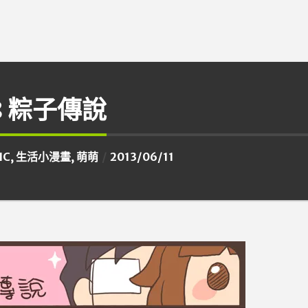
8 粽子傳說
IC
,
生活小漫畫
,
萌萌
2013/06/11