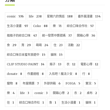
comic
576
life
238
星期六的情話
188
番外篇漫畫
134
生活小漫畫
97
Coko
88
樂
71
綜合口味合作社
57
摳摳子的綜合口味
47
統一發票中獎號碼
37
開箱心得
36
食
29
育
29
萌萌
24
住
23
活動
22
綜合口味日本蜜年旅遊中
15
貓咪
15
CLIP STUDIO PAINT
14
摳子
13
衣
12
電影心得
12
donate
8
作畫過程
8
入伍吧！魔法少女
8
行
8
寵物
8
年度精選
7
外部供稿
6
FOIGA
5
實況
5
樂
4
life
3
comic
3
開箱心得
2
衣
2
桌布
2
住
1
綜合口味合作社
1
食
1
生活小漫畫
1
貓咪
1