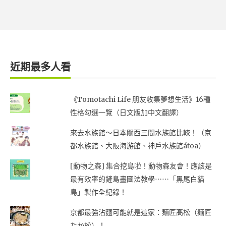
近期最多人看
《Tomotachi Life 朋友收集夢想生活》16種
性格勾選一覽（日文版加中文翻譯）
來去水族館～日本關西三間水族館比較！（京
都水族館、大阪海游館、神戶水族館átoa）
[動物之森] 集合挖島啦！動物森友會！應該是
最有效率的鏟島畫圖法教學⋯⋯「黑尾白貓
島」製作全紀錄！
京都最強沾麵可能就是這家：麺匠髙松（麺匠
たか松）！