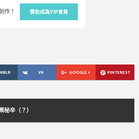
創作！
贊助成為VIP會員
MBLR
VK
GOOGLE +
PINTEREST
票秘辛（？）