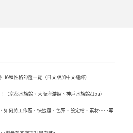
夢想生活》16種性格勾選一覽（日文版加中文翻譯）
！（京都水族館、大阪海游館、神戶水族館átoa）
換電腦時，如何將工作區、快捷鍵、色票、設定檔、素材⋯⋯等
樹小樹參差不齊提升層次感～