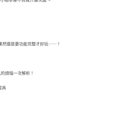
開箱！果然還是要功能完整才好玩⋯⋯！
見的煩惱一次解析！
雪具