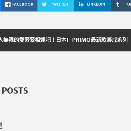
FACEBOOK
TWITTER
LINKEDIN
TU
 POSTS
！