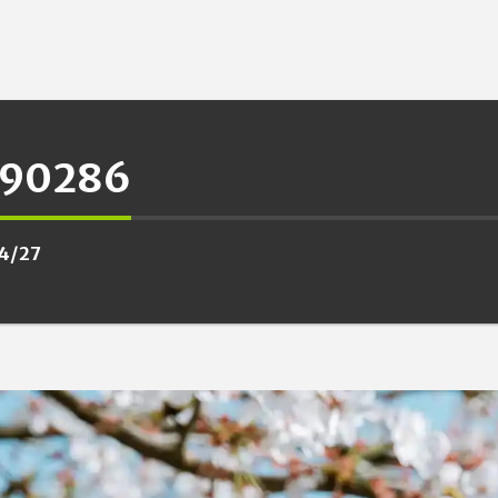
090286
4/27