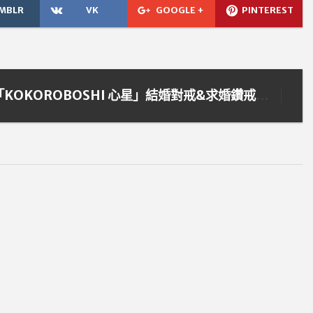
MBLR
VK
GOOGLE +
PINTEREST
讓兩人無限的愛緊緊相連吧！日本I-PRIMO最新款套戒系列「KOKOROBOSHI 心星」結婚對戒&求婚鑽戒介紹