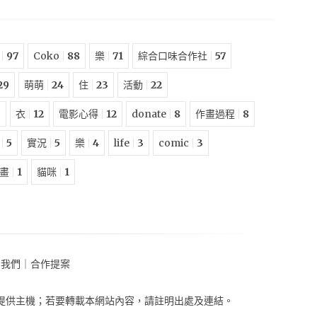
97
Coko
88
樂
71
綜合口味合作社
57
29
萌萌
24
住
23
活動
22
3
衣
12
電影心得
12
donate
8
作畫過程
8
5
實況
5
樂
4
life
3
comic
3
畫
1
貓咪
1
助我們
｜
合作提案
提供主機
；
若要轉載本網站內容，請註明出處及連結。