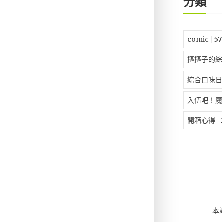
分類
comic
57
摳摳子的綜
綜合口味日
入伍吧！魔
開箱心得
本