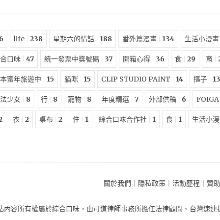
6
life
238
星期六的情話
188
番外篇漫畫
134
生活小漫畫
合口味
47
統一發票中獎號碼
37
開箱心得
36
食
29
育
本蜜年旅遊中
15
貓咪
15
CLIP STUDIO PAINT
14
摳子
1
法少女
8
行
8
寵物
8
年度精選
7
外部供稿
6
FOIGA
2
衣
2
桌布
2
住
1
綜合口味合作社
1
食
1
生活小漫
關於我們
｜
隱私政策
｜
活動歷程
｜
贊
站內容所有權屬於
綜合口味
，由
可道律師事務所擔任法律顧問
、
台灣速連