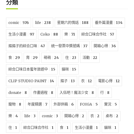
分類
comic
576
life
238
星期六的情話
188
番外篇漫畫
134
生活小漫畫
97
Coko
88
樂
71
綜合口味合作社
57
摳摳子的綜合口味
47
統一發票中獎號碼
37
開箱心得
36
食
29
育
29
萌萌
24
住
23
活動
22
綜合口味日本蜜年旅遊中
15
貓咪
15
CLIP STUDIO PAINT
14
摳子
13
衣
12
電影心得
12
donate
8
作畫過程
8
入伍吧！魔法少女
8
行
8
寵物
8
年度精選
7
外部供稿
6
FOIGA
5
實況
5
樂
4
life
3
comic
3
開箱心得
2
衣
2
桌布
2
住
1
綜合口味合作社
1
食
1
生活小漫畫
1
貓咪
1