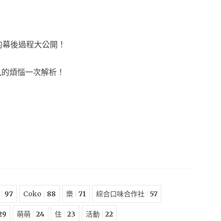
的幕後過程大公開！
見的煩惱一次解析！
97
Coko
88
樂
71
綜合口味合作社
57
29
萌萌
24
住
23
活動
22