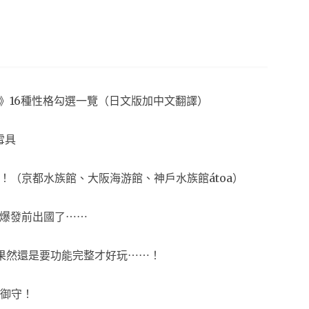
夢想生活》16種性格勾選一覽（日文版加中文翻譯）
雪具
！（京都水族館、大阪海游館、神戶水族館átoa）
爆發前出國了⋯⋯
開箱！果然還是要功能完整才好玩⋯⋯！
御守！