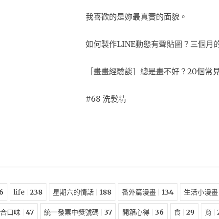
我喜歡的是妳最真實的面貌。
如何製作LINE動態有聲貼圖？三個月
［畫畫經驗談］總是畫不好？20個常
#68 洗髮精
6
life
238
星期六的情話
188
番外篇漫畫
134
生活小漫畫
合口味
47
統一發票中獎號碼
37
開箱心得
36
食
29
育