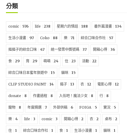
分類
comic
576
life
238
星期六的情話
188
番外篇漫畫
134
生活小漫畫
97
Coko
88
樂
71
綜合口味合作社
57
摳摳子的綜合口味
47
統一發票中獎號碼
37
開箱心得
36
食
29
育
29
萌萌
24
住
23
活動
22
綜合口味日本蜜年旅遊中
15
貓咪
15
CLIP STUDIO PAINT
14
摳子
13
衣
12
電影心得
12
donate
8
作畫過程
8
入伍吧！魔法少女
8
行
8
寵物
8
年度精選
7
外部供稿
6
FOIGA
5
實況
5
樂
4
life
3
comic
3
開箱心得
2
衣
2
桌布
2
住
1
綜合口味合作社
1
食
1
生活小漫畫
1
貓咪
1