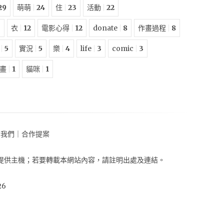
29
萌萌
24
住
23
活動
22
3
衣
12
電影心得
12
donate
8
作畫過程
8
5
實況
5
樂
4
life
3
comic
3
畫
1
貓咪
1
助我們
｜
合作提案
提供主機
；
若要轉載本網站內容，請註明出處及連結。
26