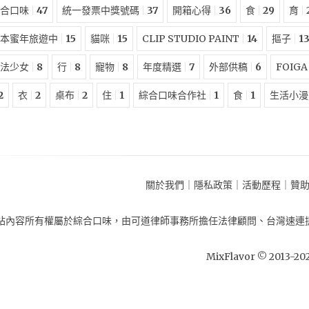
合口味
47
統一發票中獎號碼
37
開箱心得
36
食
29
育
本蜜年旅遊中
15
貓咪
15
CLIP STUDIO PAINT
14
摳子
1
法少女
8
行
8
寵物
8
年度精選
7
外部供稿
6
FOIGA
2
衣
2
桌布
2
住
1
綜合口味合作社
1
食
1
生活小漫
關於我們
｜
隱私政策
｜
活動歷程
｜
贊
站內容所有權屬於
綜合口味
，由
可道律師事務所擔任法律顧問
、
台灣速連
MixFlavor © 2013-
20