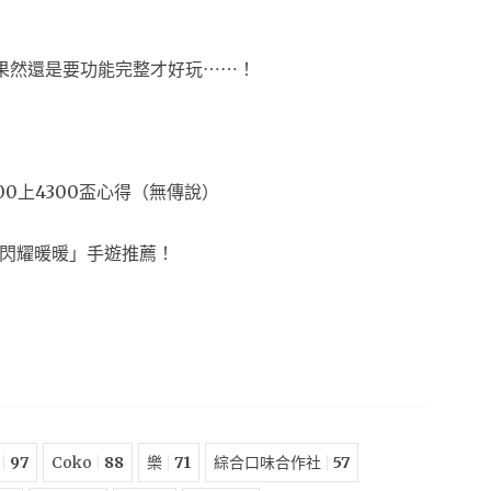
開箱！果然還是要功能完整才好玩⋯⋯！
00上4300盃心得（無傳說）
閃耀暖暖」手遊推薦！
97
Coko
88
樂
71
綜合口味合作社
57