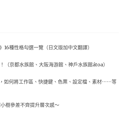
夢想生活》16種性格勾選一覽（日文版加中文翻譯）
！（京都水族館、大阪海游館、神戶水族館átoa）
換電腦時，如何將工作區、快捷鍵、色票、設定檔、素材⋯⋯等
樹小樹參差不齊提升層次感～