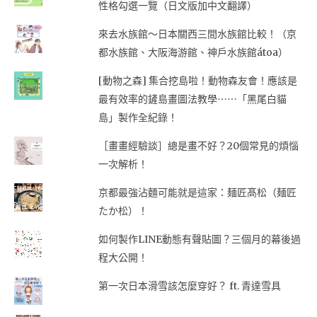
性格勾選一覽（日文版加中文翻譯）
來去水族館～日本關西三間水族館比較！（京
都水族館、大阪海游館、神戶水族館átoa）
[動物之森] 集合挖島啦！動物森友會！應該是
最有效率的鏟島畫圖法教學⋯⋯「黑尾白貓
島」製作全紀錄！
［畫畫經驗談］總是畫不好？20個常見的煩惱
一次解析！
京都最強沾麵可能就是這家：麺匠髙松（麺匠
たか松）！
如何製作LINE動態有聲貼圖？三個月的幕後過
程大公開！
第一次日本滑雪該怎麼穿好？ ft. 青達雪具