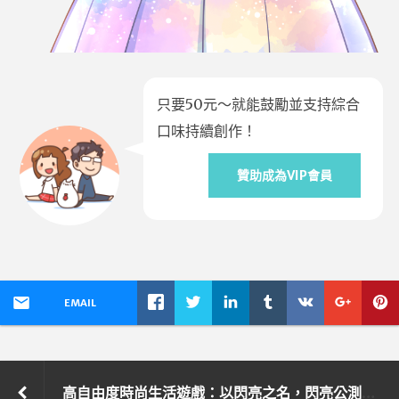
只要50元～就能鼓勵並支持綜合
口味持續創作！
贊助成為VIP會員
EMAIL
高自由度時尚生活遊戲：以閃亮之名，閃亮公測！和Selina一起閃亮成團～閃亮Girls出道戰！