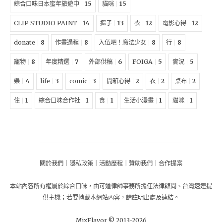
綜合口味日本蜜年旅遊中
15
貓咪
15
CLIP STUDIO PAINT
14
摳子
13
衣
12
電影心得
12
donate
8
作畫過程
8
入伍吧！魔法少女
8
行
8
寵物
8
年度精選
7
外部供稿
6
FOIGA
5
實況
5
樂
4
life
3
comic
3
開箱心得
2
衣
2
桌布
2
住
1
綜合口味合作社
1
食
1
生活小漫畫
1
貓咪
1
關於我們
｜
隱私政策
｜
活動歷程
｜
贊助我們
｜
合作提案
本站內容所有權屬於
綜合口味
，由
可道律師事務所擔任法律顧問
、
台灣速連提
供主機
；
若要轉載本網站內容，請註明出處及連結。
MixFlavor © 2013-
2026