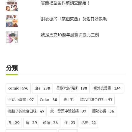
實體模型製作前調查開始！
對衣櫥的「某個東西」莫名其妙龜毛
我是馬克10週年展覽@臺北三創
分類
comic
576
life
238
星期六的情話
188
番外篇漫畫
134
生活小漫畫
97
Coko
88
樂
71
綜合口味合作社
57
摳摳子的綜合口味
47
統一發票中獎號碼
37
開箱心得
36
食
29
育
29
萌萌
24
住
23
活動
22