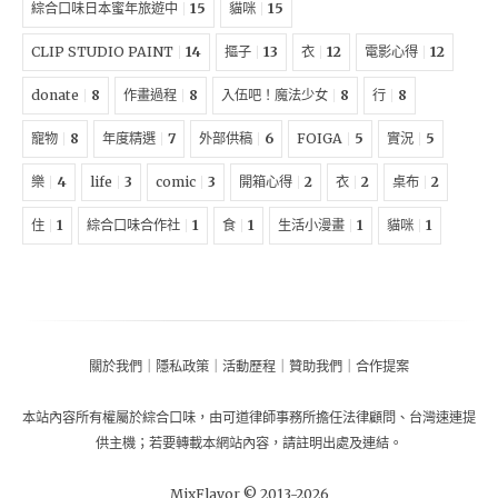
綜合口味日本蜜年旅遊中
15
貓咪
15
CLIP STUDIO PAINT
14
摳子
13
衣
12
電影心得
12
donate
8
作畫過程
8
入伍吧！魔法少女
8
行
8
寵物
8
年度精選
7
外部供稿
6
FOIGA
5
實況
5
樂
4
life
3
comic
3
開箱心得
2
衣
2
桌布
2
住
1
綜合口味合作社
1
食
1
生活小漫畫
1
貓咪
1
關於我們
｜
隱私政策
｜
活動歷程
｜
贊助我們
｜
合作提案
本站內容所有權屬於
綜合口味
，由
可道律師事務所擔任法律顧問
、
台灣速連提
供主機
；
若要轉載本網站內容，請註明出處及連結。
MixFlavor © 2013-
2026