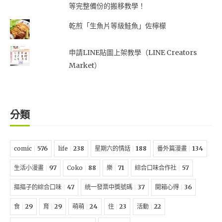
等完整備份的搬移教學！
乾煎「生魚片等級鮭魚」佐檸檬
申請LINE貼圖上架教學（LINE Creators
Market）
分類
comic
576
life
238
星期六的情話
188
番外篇漫畫
134
生活小漫畫
97
Coko
88
樂
71
綜合口味合作社
57
摳摳子的綜合口味
47
統一發票中獎號碼
37
開箱心得
36
食
29
育
29
萌萌
24
住
23
活動
22