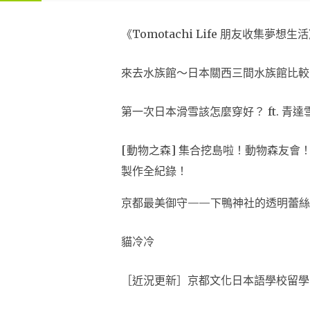
《Tomotachi Life 朋友收集
來去水族館～日本關西三間水族館比較
第一次日本滑雪該怎麼穿好？ ft. 青達
[動物之森] 集合挖島啦！動物森友
製作全紀錄！
京都最美御守——下鴨神社的透明蕾絲
貓冷冷
［近況更新］京都文化日本語學校留學