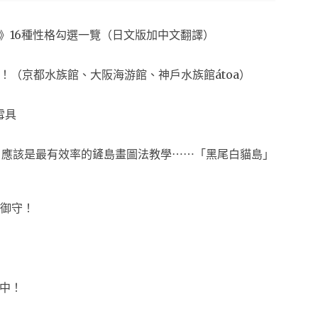
夢想生活》16種性格勾選一覽（日文版加中文翻譯）
！（京都水族館、大阪海游館、神戶水族館átoa）
雪具
會！應該是最有效率的鏟島畫圖法教學⋯⋯「黑尾白貓島」
御守！
中！