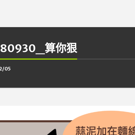
180930_算你狠
2/05