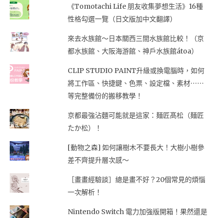
《Tomotachi Life 朋友收集夢想生活》16種
性格勾選一覽（日文版加中文翻譯）
來去水族館～日本關西三間水族館比較！（京
都水族館、大阪海游館、神戶水族館átoa）
CLIP STUDIO PAINT升級或換電腦時，如何
將工作區、快捷鍵、色票、設定檔、素材⋯⋯
等完整備份的搬移教學！
京都最強沾麵可能就是這家：麺匠髙松（麺匠
たか松）！
[動物之森] 如何讓樹木不要長大！大樹小樹參
差不齊提升層次感～
［畫畫經驗談］總是畫不好？20個常見的煩惱
一次解析！
Nintendo Switch 電力加強版開箱！果然還是