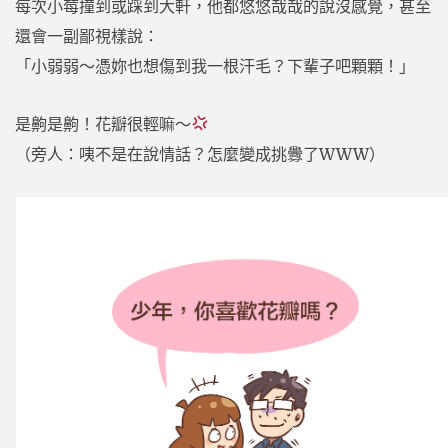
每次小莓撞到或踩到大軒，他都悠悠哉哉的說沒感覺，甚至
還會一副鄙視樣說：
「小弱弱～憑妳也想傷到我一根汗毛？下輩子吧顆顆！」
是齁是齁！花瓣很輕嘛～
（旁人：咦不是在說情話？怎麼變成挑釁了WWW）