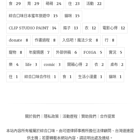
食
29
育
29
萌萌
24
住
23
活動
22
綜合口味日本蜜年旅遊中
15
貓咪
15
CLIP STUDIO PAINT
14
摳子
13
衣
12
電影心得
12
donate
8
作畫過程
8
入伍吧！魔法少女
8
行
8
寵物
8
年度精選
7
外部供稿
6
FOIGA
5
實況
5
樂
4
life
3
comic
3
開箱心得
2
衣
2
桌布
2
住
1
綜合口味合作社
1
食
1
生活小漫畫
1
貓咪
1
關於我們
｜
隱私政策
｜
活動歷程
｜
贊助我們
｜
合作提案
本站內容所有權屬於
綜合口味
，由
可道律師事務所擔任法律顧問
、
台灣速連提
供主機
；
若要轉載本網站內容，請註明出處及連結。