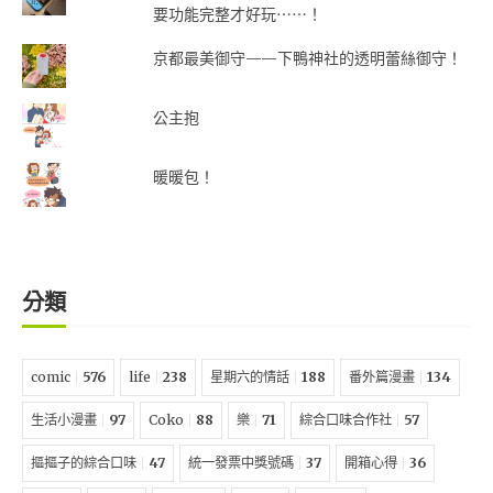
要功能完整才好玩⋯⋯！
京都最美御守——下鴨神社的透明蕾絲御守！
公主抱
暖暖包！
分類
comic
576
life
238
星期六的情話
188
番外篇漫畫
134
生活小漫畫
97
Coko
88
樂
71
綜合口味合作社
57
摳摳子的綜合口味
47
統一發票中獎號碼
37
開箱心得
36