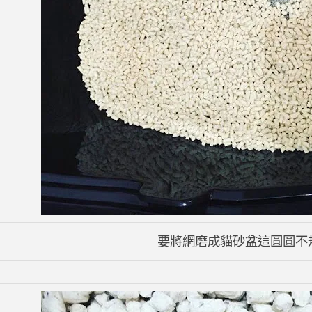
要將網磨成貓砂盆這圓圓不