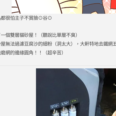
品都很怕主子不賞臉⊙谷⊙
了一個雙層貓砂屋！（聽說比單層不臭）
沙屋無法過濾豆腐沙的細粉（洞太大），大軒特地去鐵網
機磨網的邊緣圓角！！（超辛苦）