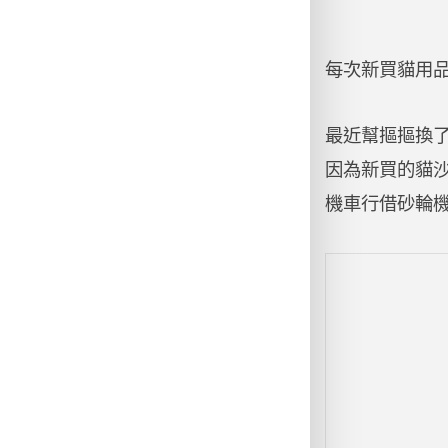
每次新買貓用
最近幫摳摳換
因為新買的貓
機車行借砂輪