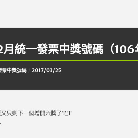
、2月統一發票中獎號碼（106
發票中獎號碼
2017/03/25
又只剩下一個增開六獎了T_T
～