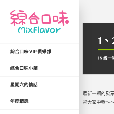
1
綜合口味 VIP 俱樂部
IN
統一
綜合口味小舖
星期六的情話
最新一期的發票
年度精選
祝大家中獎～