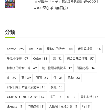
皇室戰爭「王子」核心2.9低費組破4000上
4300盃心得（無傳說）
分類
comic
576
life
238
星期六的情話
188
番外篇漫畫
134
生活小漫畫
97
Coko
88
樂
71
綜合口味合作社
57
摳摳子的綜合口味
47
統一發票中獎號碼
37
開箱心得
36
食
29
育
29
萌萌
24
住
23
活動
22
綜合口味日本蜜年旅遊中
15
貓咪
15
CLIP STUDIO PAINT
14
摳子
13
衣
12
電影心得
12
donate
8
作畫過程
8
入伍吧！魔法少女
8
行
8