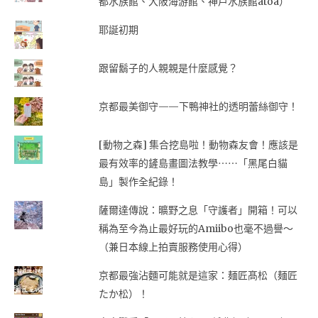
都水族館、大阪海游館、神戶水族館átoa）
耶誕初期
跟留鬍子的人親親是什麼感覺？
京都最美御守——下鴨神社的透明蕾絲御守！
[動物之森] 集合挖島啦！動物森友會！應該是
最有效率的鏟島畫圖法教學⋯⋯「黑尾白貓
島」製作全紀錄！
薩爾達傳說：曠野之息「守護者」開箱！可以
稱為至今為止最好玩的Amiibo也毫不過譽～
（兼日本線上拍賣服務使用心得）
京都最強沾麵可能就是這家：麺匠髙松（麺匠
たか松）！