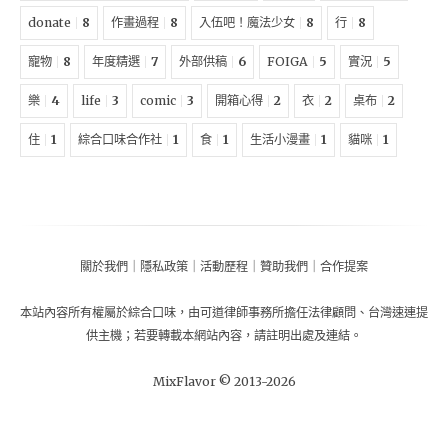
donate
8
作畫過程
8
入伍吧！魔法少女
8
行
8
寵物
8
年度精選
7
外部供稿
6
FOIGA
5
實況
5
樂
4
life
3
comic
3
開箱心得
2
衣
2
桌布
2
住
1
綜合口味合作社
1
食
1
生活小漫畫
1
貓咪
1
關於我們
｜
隱私政策
｜
活動歷程
｜
贊助我們
｜
合作提案
本站內容所有權屬於
綜合口味
，由
可道律師事務所擔任法律顧問
、
台灣速連提
供主機
；
若要轉載本網站內容，請註明出處及連結。
MixFlavor © 2013-
2026