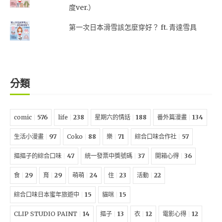
度ver.）
第一次日本滑雪該怎麼穿好？ ft. 青達雪具
分類
comic
576
life
238
星期六的情話
188
番外篇漫畫
134
生活小漫畫
97
Coko
88
樂
71
綜合口味合作社
57
摳摳子的綜合口味
47
統一發票中獎號碼
37
開箱心得
36
食
29
育
29
萌萌
24
住
23
活動
22
綜合口味日本蜜年旅遊中
15
貓咪
15
CLIP STUDIO PAINT
14
摳子
13
衣
12
電影心得
12