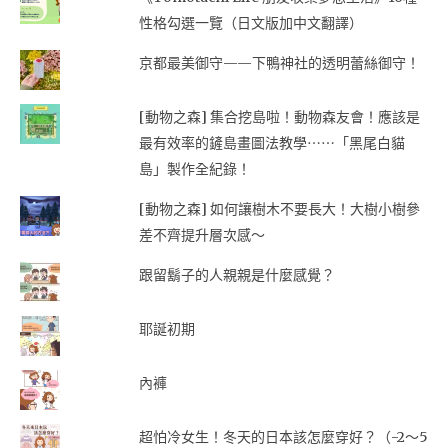
性格勾選一覽（日文版加中文翻譯）
京都最美御守——下鴨神社的透明蕾絲御守！
[動物之森] 集合挖島啦！動物森友會！應該是
最有效率的鏟島畫圖法教學⋯⋯「黑尾白貓
島」製作全紀錄！
[動物之森] 如何讓樹木不要長大！大樹小樹參
差不齊提升層次感～
跟留鬍子的人親親是什麼感覺？
耶誕初期
內褲
超怕冷女生！冬天的日本該怎麼穿好？（-2～5