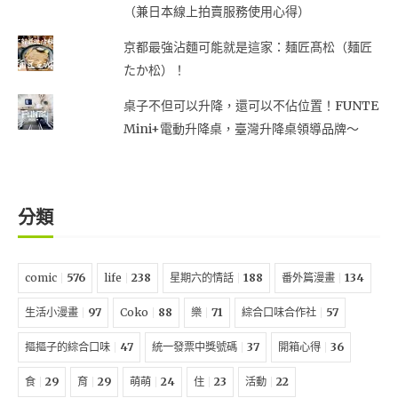
（兼日本線上拍賣服務使用心得）
京都最強沾麵可能就是這家：麺匠髙松（麺匠
たか松）！
桌子不但可以升降，還可以不佔位置！FUNTE
Mini+電動升降桌，臺灣升降桌領導品牌～
分類
comic
576
life
238
星期六的情話
188
番外篇漫畫
134
生活小漫畫
97
Coko
88
樂
71
綜合口味合作社
57
摳摳子的綜合口味
47
統一發票中獎號碼
37
開箱心得
36
食
29
育
29
萌萌
24
住
23
活動
22