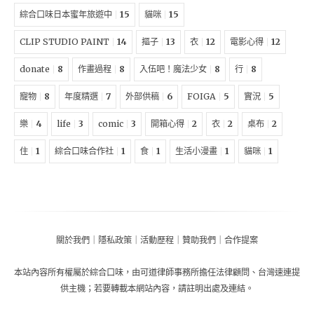
綜合口味日本蜜年旅遊中
15
貓咪
15
CLIP STUDIO PAINT
14
摳子
13
衣
12
電影心得
12
donate
8
作畫過程
8
入伍吧！魔法少女
8
行
8
寵物
8
年度精選
7
外部供稿
6
FOIGA
5
實況
5
樂
4
life
3
comic
3
開箱心得
2
衣
2
桌布
2
住
1
綜合口味合作社
1
食
1
生活小漫畫
1
貓咪
1
關於我們
｜
隱私政策
｜
活動歷程
｜
贊助我們
｜
合作提案
本站內容所有權屬於
綜合口味
，由
可道律師事務所擔任法律顧問
、
台灣速連提
供主機
；
若要轉載本網站內容，請註明出處及連結。