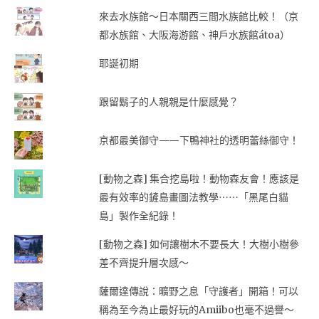
來去水族館～日本關西三間水族館比較！（京
都水族館、大阪海游館、神戶水族館átoa）
耶誕初期
跟留鬍子的人親親是什麼感覺？
京都最美御守——下鴨神社的透明蕾絲御守！
[動物之森] 集合挖島啦！動物森友會！應該是
最有效率的鏟島畫圖法教學⋯⋯「黑尾白貓
島」製作全紀錄！
[動物之森] 如何讓樹木不要長大！大樹小樹參
差不齊提升層次感～
薩爾達傳說：曠野之息「守護者」開箱！可以
稱為至今為止最好玩的Amiibo也毫不過譽～