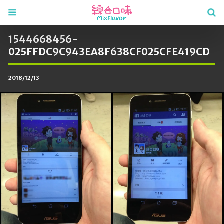
1544668456-
025FFDC9C943EA8F638CF025CFE419CD
2018/12/13