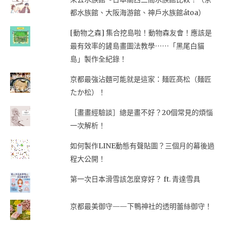
都水族館、大阪海游館、神戶水族館átoa）
[動物之森] 集合挖島啦！動物森友會！應該是
最有效率的鏟島畫圖法教學⋯⋯「黑尾白貓
島」製作全紀錄！
京都最強沾麵可能就是這家：麺匠髙松（麺匠
たか松）！
［畫畫經驗談］總是畫不好？20個常見的煩惱
一次解析！
如何製作LINE動態有聲貼圖？三個月的幕後過
程大公開！
第一次日本滑雪該怎麼穿好？ ft. 青達雪具
京都最美御守——下鴨神社的透明蕾絲御守！