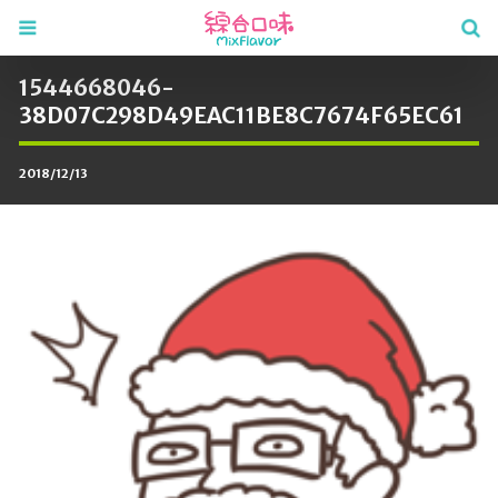
1544668046-
38D07C298D49EAC11BE8C7674F65EC61
2018/12/13