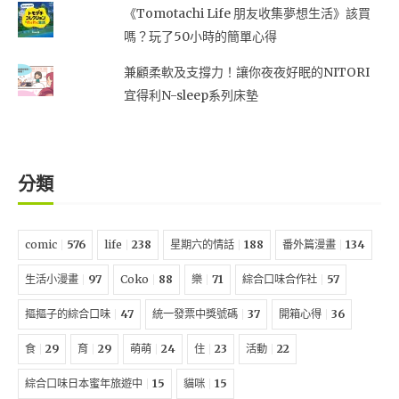
《Tomotachi Life 朋友收集夢想生活》該買
嗎？玩了50小時的簡單心得
兼顧柔軟及支撐力！讓你夜夜好眠的NITORI
宜得利N-sleep系列床墊
分類
comic
576
life
238
星期六的情話
188
番外篇漫畫
134
生活小漫畫
97
Coko
88
樂
71
綜合口味合作社
57
摳摳子的綜合口味
47
統一發票中獎號碼
37
開箱心得
36
食
29
育
29
萌萌
24
住
23
活動
22
綜合口味日本蜜年旅遊中
15
貓咪
15