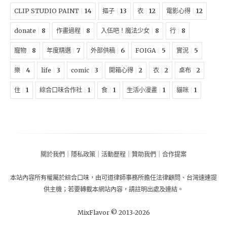
CLIP STUDIO PAINT
14
摳子
13
衣
12
電影心得
12
donate
8
作畫過程
8
入伍吧！魔法少女
8
行
8
寵物
8
年度精選
7
外部供稿
6
FOIGA
5
實況
5
樂
4
life
3
comic
3
開箱心得
2
衣
2
桌布
2
住
1
綜合口味合作社
1
食
1
生活小漫畫
1
貓咪
1
關於我們
｜
隱私政策
｜
活動歷程
｜
贊助我們
｜
合作提案
本站內容所有權屬於
綜合口味
，由
可道律師事務所擔任法律顧問
、
台灣速連提
供主機
；
若要轉載本網站內容，請註明出處及連結。
MixFlavor © 2013-
2026