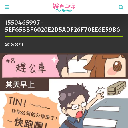
1550465997-
5EF658BF6020E2D5ADF26F70EE6E59B6
2019/02/18