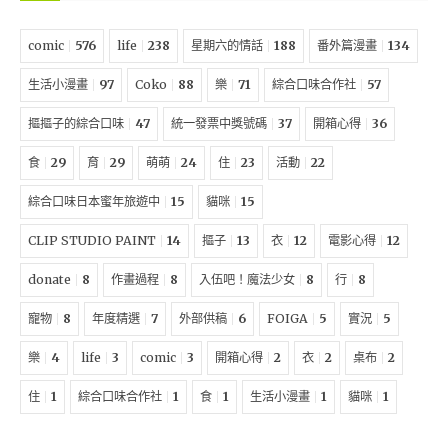
comic
576
life
238
星期六的情話
188
番外篇漫畫
134
生活小漫畫
97
Coko
88
樂
71
綜合口味合作社
57
摳摳子的綜合口味
47
統一發票中獎號碼
37
開箱心得
36
食
29
育
29
萌萌
24
住
23
活動
22
綜合口味日本蜜年旅遊中
15
貓咪
15
CLIP STUDIO PAINT
14
摳子
13
衣
12
電影心得
12
donate
8
作畫過程
8
入伍吧！魔法少女
8
行
8
寵物
8
年度精選
7
外部供稿
6
FOIGA
5
實況
5
樂
4
life
3
comic
3
開箱心得
2
衣
2
桌布
2
住
1
綜合口味合作社
1
食
1
生活小漫畫
1
貓咪
1