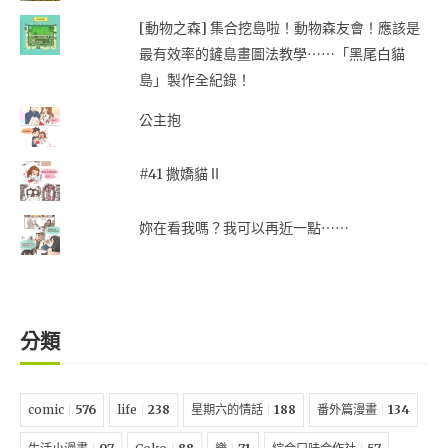
[動物之森] 集合挖島啦！動物森友會！應該是
最有效率的鏟島畫圖法教學⋯⋯「黑尾白貓
島」製作全紀錄！
公主抱
#41 撒嬌貓Ⅱ
妳在看我嗎？我可以再近一點⋯⋯
分類
comic
576
life
238
星期六的情話
188
番外篇漫畫
134