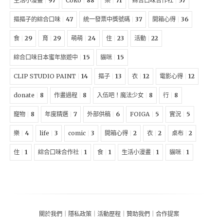
生活小漫畫
97
Coko
88
樂
71
綜合口味合作社
57
摳摳子的綜合口味
47
統一發票中獎號碼
37
開箱心得
36
食
29
育
29
萌萌
24
住
23
活動
22
綜合口味日本蜜年旅遊中
15
貓咪
15
CLIP STUDIO PAINT
14
摳子
13
衣
12
電影心得
12
donate
8
作畫過程
8
入伍吧！魔法少女
8
行
8
寵物
8
年度精選
7
外部供稿
6
FOIGA
5
實況
5
樂
4
life
3
comic
3
開箱心得
2
衣
2
桌布
2
住
1
綜合口味合作社
1
食
1
生活小漫畫
1
貓咪
1
關於我們
｜
隱私政策
｜
活動歷程
｜
贊助我們
｜
合作提案