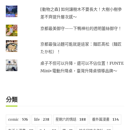
[動物之森] 如何讓樹木不要長大！大樹小樹參
差不齊提升層次感～
京都最美御守——下鴨神社的透明蕾絲御守！
京都最強沾麵可能就是這家：麺匠髙松（麺匠
たか松）！
桌子不但可以升降，還可以不佔位置！FUNTE
Mini+電動升降桌，臺灣升降桌領導品牌～
分類
comic
576
life
238
星期六的情話
188
番外篇漫畫
134