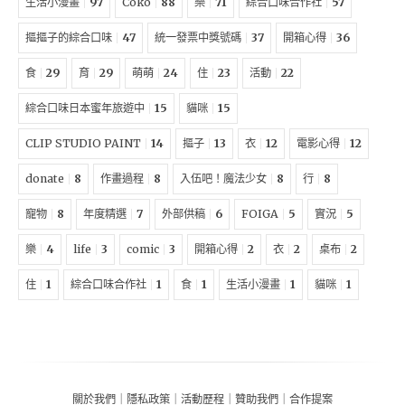
生活小漫畫
97
Coko
88
樂
71
綜合口味合作社
57
摳摳子的綜合口味
47
統一發票中獎號碼
37
開箱心得
36
食
29
育
29
萌萌
24
住
23
活動
22
綜合口味日本蜜年旅遊中
15
貓咪
15
CLIP STUDIO PAINT
14
摳子
13
衣
12
電影心得
12
donate
8
作畫過程
8
入伍吧！魔法少女
8
行
8
寵物
8
年度精選
7
外部供稿
6
FOIGA
5
實況
5
樂
4
life
3
comic
3
開箱心得
2
衣
2
桌布
2
住
1
綜合口味合作社
1
食
1
生活小漫畫
1
貓咪
1
關於我們
｜
隱私政策
｜
活動歷程
｜
贊助我們
｜
合作提案