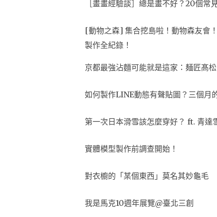
［畫畫經驗談］總是畫不好？20個常
[動物之森] 集合挖島啦！動物森友
製作全紀錄！
京都最強沾麵可能就是這家：麺匠髙松
如何製作LINE動態有聲貼圖？三個月
第一次日本滑雪該怎麼穿好？ ft. 青達
實體模型製作前調查開始！
對衣櫥的「某個東西」莫名其妙龜毛
我是馬克10週年展覽@臺北三創