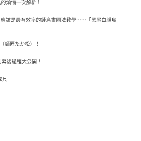
見的煩惱一次解析！
會！應該是最有效率的鏟島畫圖法教學⋯⋯「黑尾白貓島」
（麺匠たか松）！
的幕後過程大公開！
雪具