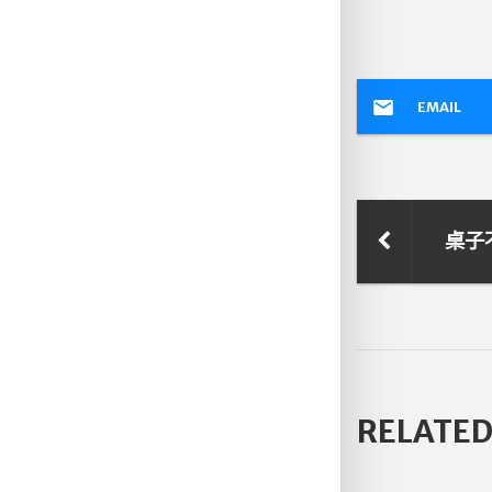
EMAIL
桌子
RELATED