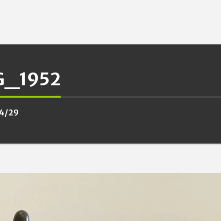
G_1952
4/29