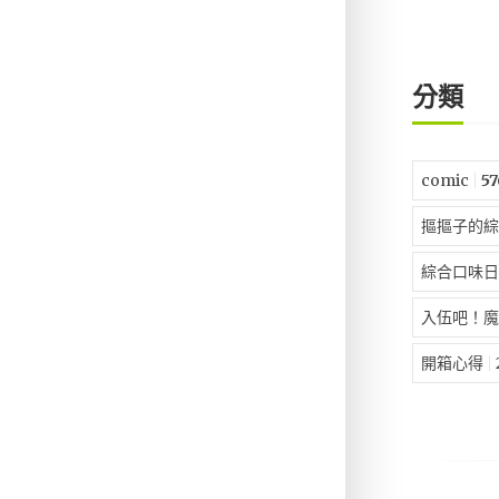
分類
comic
57
摳摳子的綜
綜合口味日
入伍吧！魔
開箱心得